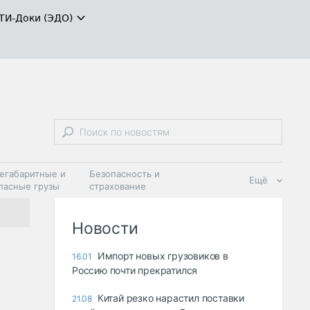
ТИ-Доки (ЭДО)
егабаритные и
Безопасность и
Ещё
пасные грузы
страхование
 масла и
Дзен
ия
Новости
Импорт новых грузовиков в
16.01
Россию почти прекратился
Китай резко нарастил поставки
21.08