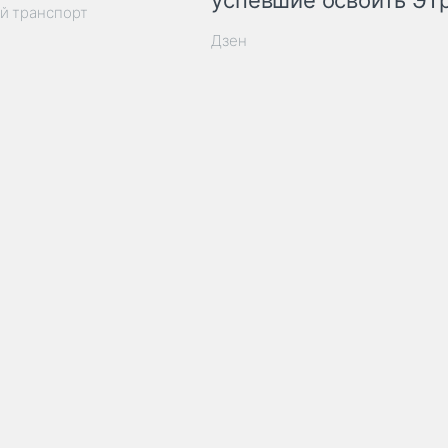
успевшие освоить ЭТ
й транспорт
Дзен