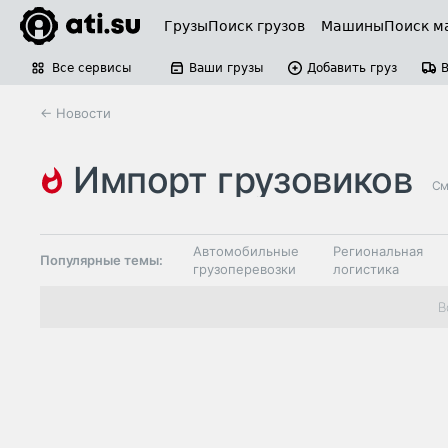
Грузы
Поиск грузов
Машины
Поиск м
Все сервисы
Ваши грузы
Добавить груз
← Новости
импорт грузовиков
См
Автомобильные
Региональная
Популярные темы:
грузоперевозки
логистика
Склады и
В
Таможня и ВЭД
грузовые
терминалы