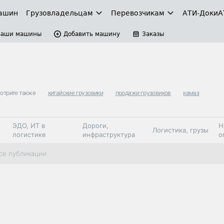
ашин
Грузовладельцам
Перевозчикам
АТИ-Доки
А
Ваши машины
Добавить машину
Заказы
отрите также
китайские грузовики
продажи грузовиков
камаз
ЭДО, ИТ в
Дороги,
Н
Логистика, грузы
логистике
инфраструктура
о
Коммерческий
Автосервис,
Топливо,
се публикации
Спецтехника
транспорт
запчасти, шины
автохим