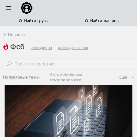
Найти грузы
Найти машины
← Новости
фсб
экспедиторы
законодательство
логистическая платформа ati.su
Автомобильные
Популярные темы:
Ещё
грузоперевозки
Региональная
логистика
ЭДО, ИТ в
логистике
Дороги,
инфраструктура