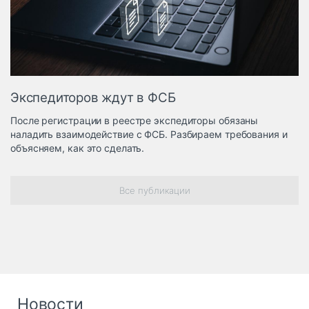
Логистика, грузы
Негабаритные и
опасные грузы
Безопасность и
страхование
Экспедиторов ждут в ФСБ
Таможня и ВЭД
После регистрации в реестре экспедиторы обязаны
Склады и
наладить взаимодействие с ФСБ. Разбираем требования и
грузовые
объясняем, как это сделать.
терминалы
Коммерческий
транспорт
Все публикации
Спецтехника
Автосервис,
запчасти, шины
Топливо, масла и
Дзен
автохимия
Новости