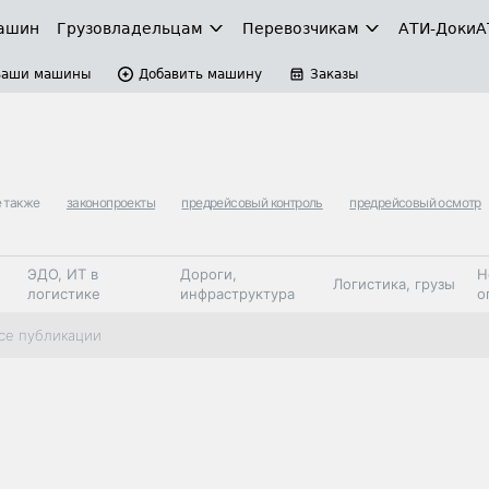
ашин
Грузовладельцам
Перевозчикам
АТИ-Доки
А
Ваши машины
Добавить машину
Заказы
 также
законопроекты
предрейсовый контроль
предрейсовый осмотр
ЭДО, ИТ в
Дороги,
Н
Логистика, грузы
логистике
инфраструктура
о
Коммерческий
Автосервис,
Топливо,
се публикации
Спецтехника
транспорт
запчасти, шины
автохим