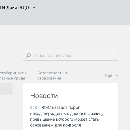
ТИ-Доки (ЭДО)
егабаритные и
Безопасность и
Ещё
пасные грузы
страхование
 масла и
Дзен
ия
Новости
ФНС назвала порог
02.04
неподтверждённых доходов физлиц,
превышение которого может стать
основанием для контроля