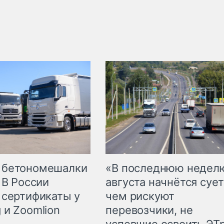
 бетономешалки
«В последнюю недел
 В России
августа начнётся сует
 сертификаты у
чем рискуют
 и Zoomlion
перевозчики, не