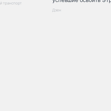
успевшие освоить ЭТ
й транспорт
Дзен