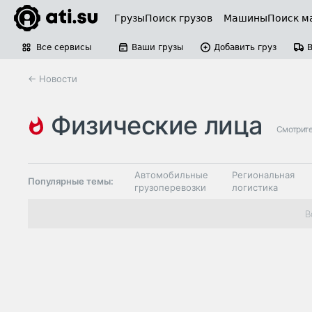
Грузы
Поиск грузов
Машины
Поиск м
Все сервисы
Ваши грузы
Добавить груз
← Новости
физические лица
Смотрите
Автомобильные
Региональная
Популярные темы:
грузоперевозки
логистика
Склады и
В
Таможня и ВЭД
грузовые
терминалы