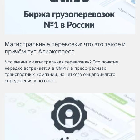
Логистика, грузы
Негабаритные и
опасные грузы
Безопасность и
страхование
Магистральные перевозки: что это такое и
Таможня и ВЭД
причём тут Алиэкспресс
Склады и
Что значит «магистральная перевозка»? Это понятие
грузовые
нередко встречается в СМИ и в пресс-релизах
терминалы
транспортных компаний, но чёткого общепринятого
Коммерческий
определения у него нет.
транспорт
Спецтехника
Автосервис,
запчасти, шины
Топливо, масла и
Дзен
автохимия