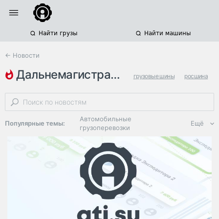
Найти грузы
Найти машины
← Новости
дальнемагистральные шины
грузовые шины
росшина
автомобильные грузоперевозки
Автомобильные
Популярные темы:
Ещё
грузоперевозки
Региональная
логистика
ЭДО, ИТ в
логистике
Дороги,
инфраструктура