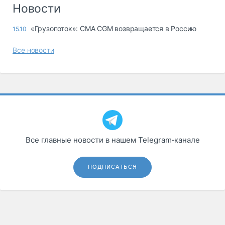
Логистика, грузы
Новости
Негабаритные и
«Грузопоток»: CMA CGM возвращается в Россию
15.10
опасные грузы
Безопасность и
Все новости
страхование
Таможня и ВЭД
Склады и
грузовые
терминалы
Коммерческий
транспорт
Все главные новости в нашем Telegram‑канале
Спецтехника
ПОДПИСАТЬСЯ
Автосервис,
запчасти, шины
Топливо, масла и
Дзен
автохимия