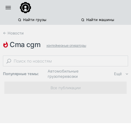
Найти грузы
Найти машины
← Новости
cma cgm
контейнерные операторы
контейнерные грузоперевозки
морские грузоперевозки
Автомобильные
Популярные темы:
Ещё
грузоперевозки
Региональная
Все публикации
логистика
ЭДО, ИТ в
логистике
Дороги,
инфраструктура