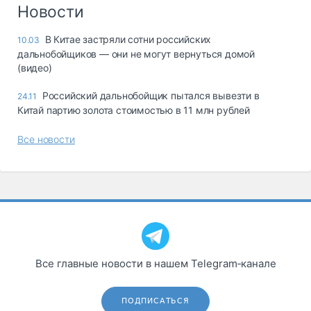
Логистика, грузы
Новости
Негабаритные и
В Китае застряли сотни российских
10.03
опасные грузы
дальнобойщиков — они не могут вернуться домой
Безопасность и
(видео)
страхование
Российский дальнобойщик пытался вывезти в
24.11
Таможня и ВЭД
Китай партию золота стоимостью в 11 млн рублей
Склады и
Все новости
грузовые
терминалы
Коммерческий
транспорт
Спецтехника
Автосервис,
запчасти, шины
Все главные новости в нашем Telegram‑канале
Топливо, масла и
Дзен
автохимия
ПОДПИСАТЬСЯ