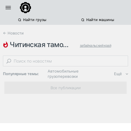
Найти грузы
Найти машины
← Новости
читинская таможня
забайкальский край
очереди на границе
очереди грузовиков
Автомобильные
Популярные темы:
Ещё
грузоперевозки
Региональная
Все публикации
логистика
ЭДО, ИТ в
логистике
Дороги,
инфраструктура