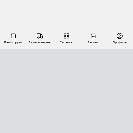
Ваши грузы
Ваши машины
Сервисы
Заказы
Профиль
АВТОМАТИЗАЦИЯ ПЕРЕВОЗОК
Площадки
Заказы
Торги
Тендеры
АТИ-Доки
GPS-мониторинг
АТИ Мессенджер
Цепочки грузов
API ATI.SU
ПОЛЕЗНОЕ
Расчет расстояний
БЕЗОПАСНОСТЬ
Академия ATI.SU