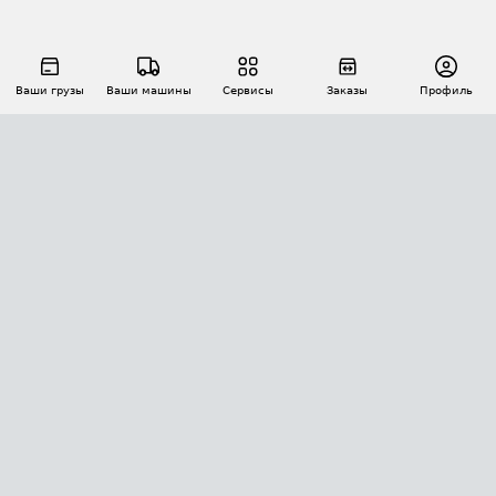
Ваши грузы
Ваши машины
Сервисы
Заказы
Профиль
АВТОМАТИЗАЦИЯ ПЕРЕВОЗОК
Площадки
Заказы
Торги
Тендеры
АТИ-Доки
GPS-мониторинг
АТИ Мессенджер
Цепочки грузов
API ATI.SU
ПОЛЕЗНОЕ
Расчет расстояний
БЕЗОПАСНОСТЬ
Академия ATI.SU
ATI.SU о безопасности
Звезды ATI.SU на вашем сайте
КОНТАКТЫ И ТАРИФЫ
Памятка по проверке контрагентов
Индекс ATI.SU FTL РФ
О системе ATI.SU