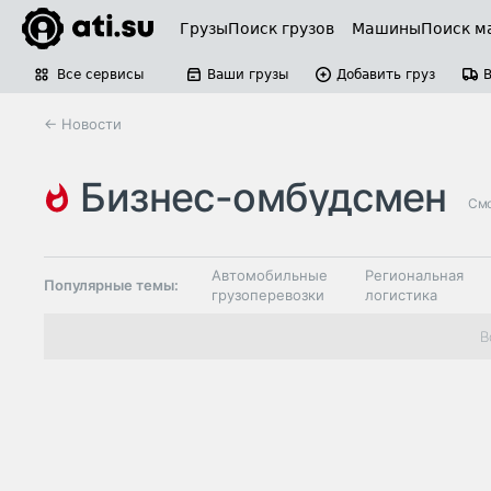
Грузы
Поиск грузов
Машины
Поиск м
Все сервисы
Ваши грузы
Добавить груз
← Новости
бизнес-омбудсмен
Смо
финансовый кризис
Автомобильные
Региональная
Популярные темы:
грузоперевозки
логистика
Склады и
В
Таможня и ВЭД
грузовые
терминалы