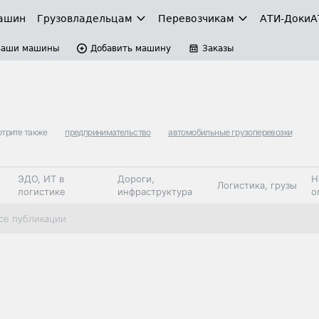
ашин
Грузовладельцам
Перевозчикам
АТИ-Доки
А
Ваши машины
Добавить машину
Заказы
трите также
предпринимательство
автомобильные грузоперевозки
ЭДО, ИТ в
Дороги,
Н
Логистика, грузы
логистике
инфраструктура
о
Коммерческий
Автосервис,
Топливо,
се публикации
Спецтехника
транспорт
запчасти, шины
автохим