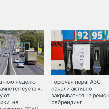
Горючая пора: АЗС
еднюю неделю
начали активно
ачнётся суета!»:
закрываться на ремон
куют
ребрендинг
ики, не