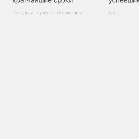
кратчайшие сроки
успевшие
Склады и грузовые терминалы
Дзен