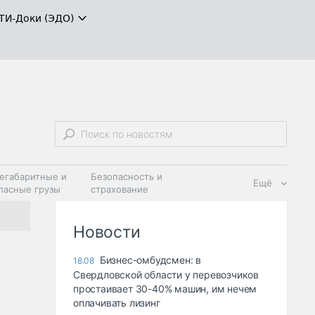
ТИ-Доки (ЭДО)
егабаритные и
Безопасность и
Ещё
пасные грузы
страхование
 масла и
Дзен
ия
Новости
Бизнес-омбудсмен: в
18.08
Свердловской области у перевозчиков
простаивает 30-40% машин, им нечем
оплачивать лизинг