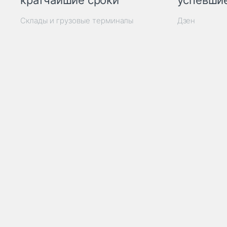
кратчайшие сроки
успевшие
Склады и грузовые терминалы
Дзен