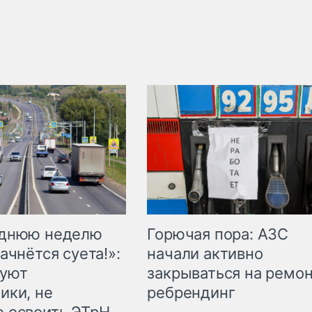
Горючая пора: АЗС
еднюю неделю
начали активно
ачнётся суета!»:
закрываться на ремон
куют
ребрендинг
ики, не