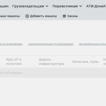
ашин
Грузовладельцам
Перевозчикам
АТИ-Доки
А
Ваши машины
Добавить машину
Заказы
е грузоперевозки
железнодорожные грузоперевозки
автомобильные груз
ЭДО, ИТ в
Дороги,
Н
Логистика, грузы
логистике
инфраструктура
о
Коммерческий
Автосервис,
Топливо,
се публикации
Спецтехника
транспорт
запчасти, шины
автохим