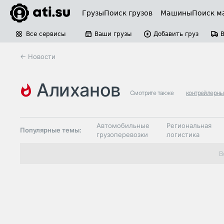
Грузы
Поиск грузов
Машины
Поиск м
Все сервисы
Ваши грузы
Добавить груз
← Новости
алиханов
Смотрите также
контрейлерны
Автомобильные
Региональная
Популярные темы:
грузоперевозки
логистика
Склады и
В
Таможня и ВЭД
грузовые
терминалы