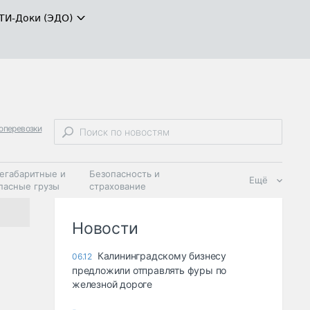
ТИ-Доки (ЭДО)
оперевозки
егабаритные и
Безопасность и
Ещё
пасные грузы
страхование
 масла и
Дзен
ия
Новости
Калининградскому бизнесу
06.12
предложили отправлять фуры по
железной дороге