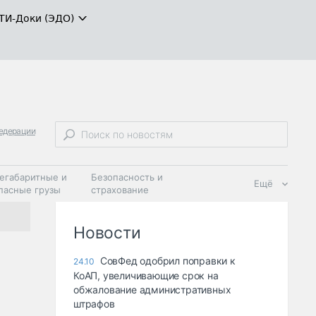
ТИ-Доки (ЭДО)
федерации
егабаритные и
Безопасность и
Ещё
пасные грузы
страхование
 масла и
Дзен
ия
Новости
СовФед одобрил поправки к
24.10
КоАП, увеличивающие срок на
обжалование административных
штрафов