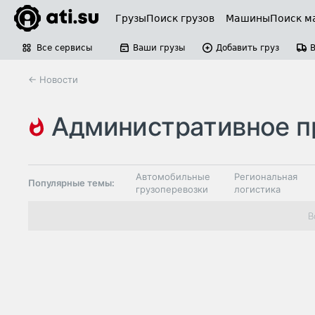
Грузы
Поиск грузов
Машины
Поиск м
Все сервисы
Ваши грузы
Добавить груз
← Новости
административное правонар
Автомобильные
Региональная
Популярные темы:
грузоперевозки
логистика
Склады и
В
Таможня и ВЭД
грузовые
терминалы