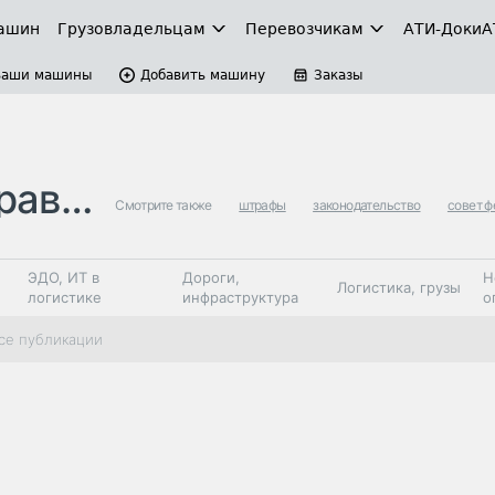
ашин
Грузовладельцам
Перевозчикам
АТИ-Доки
А
Ваши машины
Добавить машину
Заказы
ушен…
Смотрите также
штрафы
законодательство
совет 
ЭДО, ИТ в
Дороги,
Н
Логистика, грузы
логистике
инфраструктура
о
Коммерческий
Автосервис,
Топливо,
се публикации
Спецтехника
транспорт
запчасти, шины
автохим