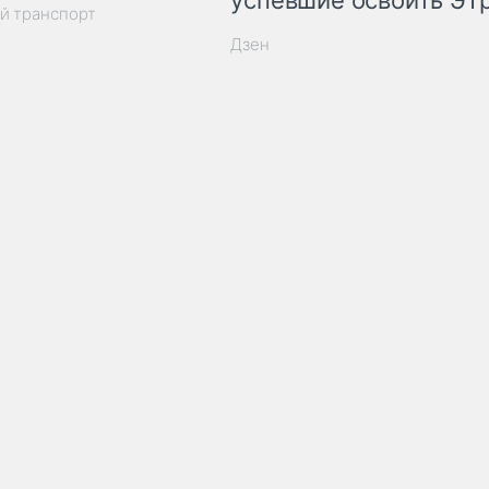
успевшие освоить ЭТ
й транспорт
Дзен