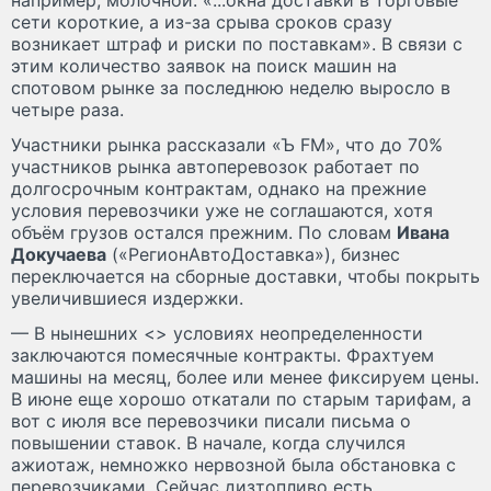
сети короткие, а из-за срыва сроков сразу
возникает штраф и риски по поставкам». В связи с
этим количество заявок на поиск машин на
спотовом рынке за последнюю неделю выросло в
четыре раза.
Участники рынка рассказали «Ъ FM», что до 70%
участников рынка автоперевозок работает по
долгосрочным контрактам, однако на прежние
условия перевозчики уже не соглашаются, хотя
объём грузов остался прежним. По словам
Ивана
Докучаева
(«РегионАвтоДоставка»), бизнес
переключается на сборные доставки, чтобы покрыть
увеличившиеся издержки.
— В нынешних <> условиях неопределенности
заключаются помесячные контракты. Фрахтуем
машины на месяц, более или менее фиксируем цены.
В июне еще хорошо откатали по старым тарифам, а
вот с июля все перевозчики писали письма о
повышении ставок. В начале, когда случился
ажиотаж, немножко нервозной была обстановка с
перевозчиками. Сейчас дизтопливо есть