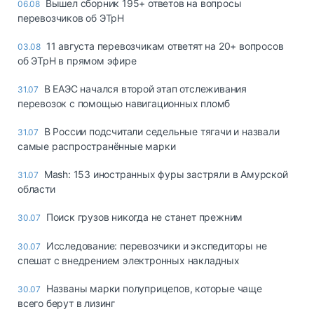
Вышел сборник 195+ ответов на вопросы
06.08
перевозчиков об ЭТрН
11 августа перевозчикам ответят на 20+ вопросов
03.08
об ЭТрН в прямом эфире
В ЕАЭС начался второй этап отслеживания
31.07
перевозок с помощью навигационных пломб
В России подсчитали седельные тягачи и назвали
31.07
самые распространённые марки
Mash: 153 иностранных фуры застряли в Амурской
31.07
области
Поиск грузов никогда не станет прежним
30.07
Исследование: перевозчики и экспедиторы не
30.07
спешат с внедрением электронных накладных
Названы марки полуприцепов, которые чаще
30.07
всего берут в лизинг