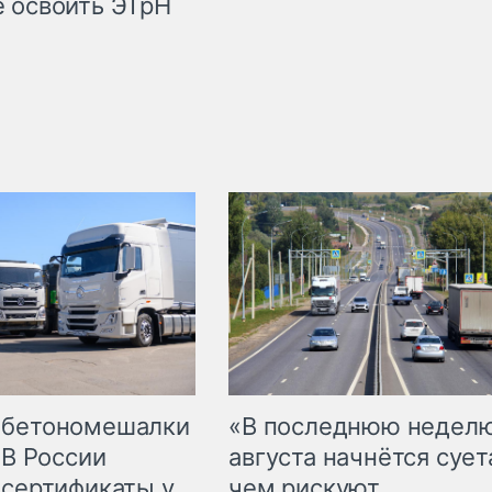
 освоить ЭТрН
 бетономешалки
«В последнюю недел
 В России
августа начнётся суета
 сертификаты у
чем рискуют