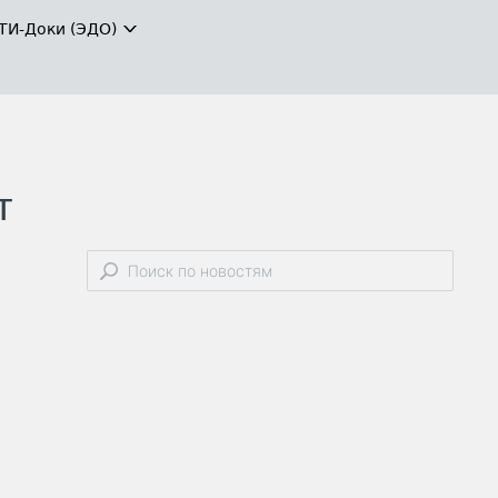
ТИ-Доки (ЭДО)
т