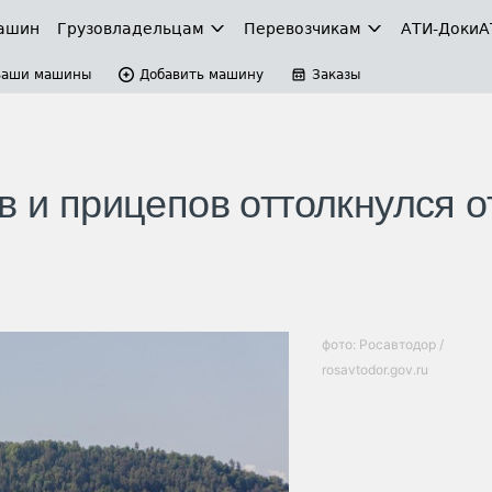
ашин
Грузовладельцам
Перевозчикам
АТИ-Доки
А
Ваши машины
Добавить машину
Заказы
в и прицепов оттолкнулся о
фото: Росавтодор /
rosavtodor.gov.ru