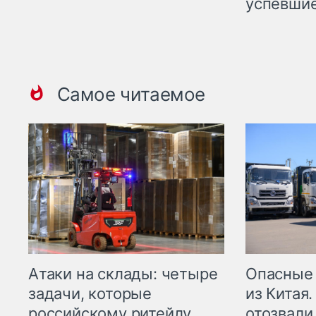
успевшие
Самое читаемое
Опасные
Атаки на склады: четыре
из Китая.
задачи, которые
отозвали
российскому ритейлу