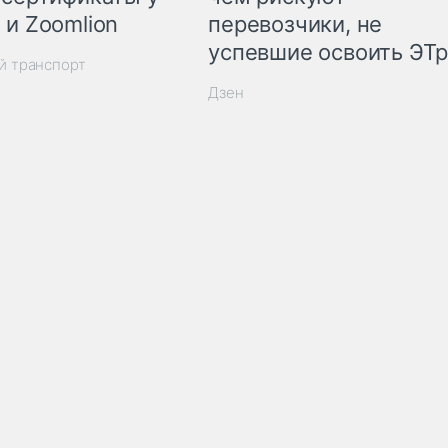
 и Zoomlion
перевозчики, не
успевшие освоить ЭТ
й транспорт
Дзен