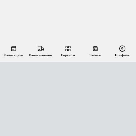
Ваши грузы
Ваши машины
Сервисы
Заказы
Профиль
АВТОМАТИЗАЦИЯ ПЕРЕВОЗОК
Площадки
Заказы
Торги
Тендеры
АТИ-Доки
GPS-мониторинг
АТИ Мессенджер
Цепочки грузов
API ATI.SU
ПОЛЕЗНОЕ