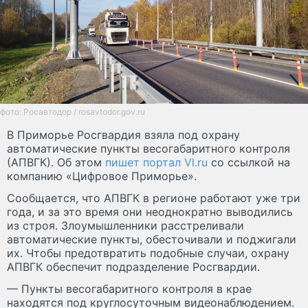
фото: Росавтодор / rosavtodor.gov.ru
В Приморье Росгвардия взяла под охрану
автоматические пункты весогабаритного контроля
(АПВГК). Об этом
пишет портал Vl.ru
со ссылкой на
компанию «Цифровое Приморье».
Сообщается, что АПВГК в регионе работают уже три
года, и за это время они неоднократно выводились
из строя. Злоумышленники расстреливали
автоматические пункты, обесточивали и поджигали
их. Чтобы предотвратить подобные случаи, охрану
АПВГК обеспечит подразделение Росгвардии.
— Пункты весогабаритного контроля в крае
находятся под круглосуточным видеонаблюдением.