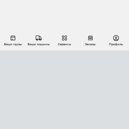
Ваши грузы
Ваши машины
Сервисы
Заказы
Профиль
АВТОМАТИЗАЦИЯ ПЕРЕВОЗОК
Площадки
Заказы
Торги
Тендеры
АТИ-Доки
GPS-мониторинг
АТИ Мессенджер
Цепочки грузов
API ATI.SU
ПОЛЕЗНОЕ
Расчет расстояний
БЕЗОПАСНОСТЬ