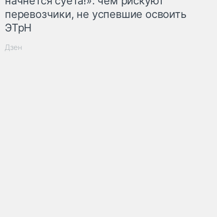
начнётся суета!»: чем рискуют
перевозчики, не успевшие освоить
ЭТрН
Дзен