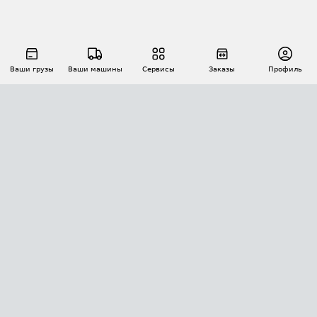
Ваши грузы
Ваши машины
Сервисы
Заказы
Профиль
АВТОМАТИЗАЦИЯ ПЕРЕВОЗОК
Площадки
Заказы
Торги
Тендеры
АТИ-Доки
GPS-мониторинг
АТИ Мессенджер
Цепочки грузов
API ATI.SU
ПОЛЕЗНОЕ
Расчет расстояний
БЕЗОПАСНОСТЬ
Академия ATI.SU
ATI.SU о безопасности
Звезды ATI.SU на вашем сайте
КОНТАКТЫ И ТАРИФЫ
Памятка по проверке контрагентов