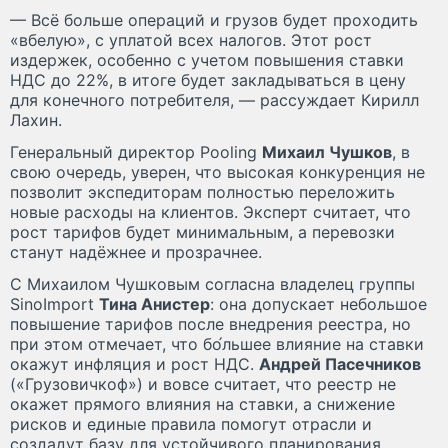
— Всё больше операций и грузов будет проходить
«вбелую», с уплатой всех налогов. Этот рост
издержек, особенно с учетом повышения ставки
НДС до 22%, в итоге будет закладываться в цену
для конечного потребителя, — рассуждает Кирилл
Лахин.
Генеральный директор Pooling
Михаил Чушков
, в
свою очередь, уверен, что высокая конкуренция не
позволит экспедиторам полностью переложить
новые расходы на клиентов. Эксперт считает, что
рост тарифов будет минимальным, а перевозки
станут надёжнее и прозрачнее.
С Михаилом Чушковым согласна владелец группы
SinoImport
Тина Анистер
: она допускает небольшое
повышение тарифов после внедрения реестра, но
при этом отмечает, что бо́льшее влияние на ставки
окажут инфляция и рост НДС.
Андрей Пасечников
(«Грузовичкоф») и вовсе считает, что реестр не
окажет прямого влияния на ставки, а снижение
рисков и единые правила помогут отрасли и
создадут базу для устойчивого планирования.