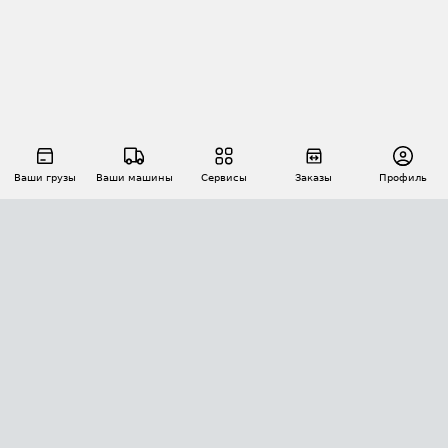
Ваши грузы
Ваши машины
Сервисы
Заказы
Профиль
АВТОМАТИЗАЦИЯ ПЕРЕВОЗОК
Площадки
Заказы
Торги
Тендеры
АТИ-Доки
GPS-мониторинг
АТИ Мессенджер
Цепочки грузов
API ATI.SU
ПОЛЕЗНОЕ
Расчет расстояний