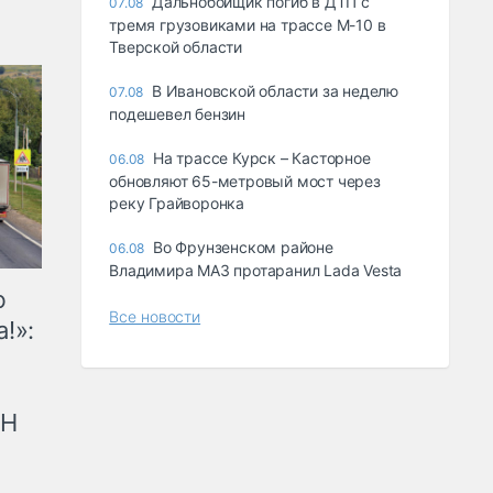
Дальнобойщик погиб в ДТП с
07.08
тремя грузовиками на трассе М-10 в
Тверской области
В Ивановской области за неделю
07.08
подешевел бензин
На трассе Курск – Касторное
06.08
обновляют 65-метровый мост через
реку Грайворонка
Во Фрунзенском районе
06.08
Владимира МАЗ протаранил Lada Vesta
ю
Все новости
!»:
рН