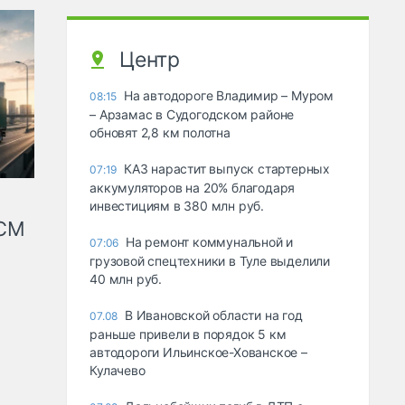
Центр
На автодороге Владимир – Муром
08:15
– Арзамас в Судогодском районе
обновят 2,8 км полотна
КАЗ нарастит выпуск стартерных
07:19
аккумуляторов на 20% благодаря
инвестициям в 380 млн руб.
КСМ
На ремонт коммунальной и
07:06
грузовой спецтехники в Туле выделили
40 млн руб.
В Ивановской области на год
07.08
раньше привели в порядок 5 км
автодороги Ильинское-Хованское –
Кулачево