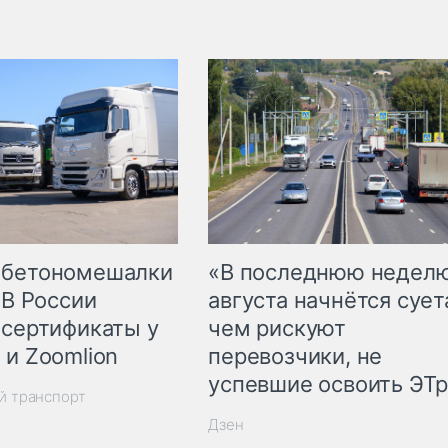
 бетономешалки
«В последнюю недел
 В России
августа начнётся суета
 сертификаты у
чем рискуют
 и Zoomlion
перевозчики, не
успевшие освоить ЭТ
й транспорт
Дзен