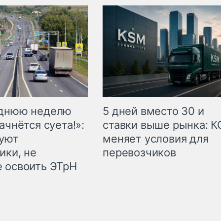
еднюю неделю
5 дней вместо 30 и
ачнётся суета!»:
ставки выше рынка: 
куют
меняет условия для
ики, не
перевозчиков
 освоить ЭТрН