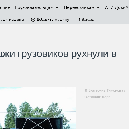
ашин
Грузовладельцам
Перевозчикам
АТИ-Доки
А
Ваши машины
Добавить машину
Заказы
жи грузовиков рухнули в
© Екатерина Тимонова /
Фотобанк Лори