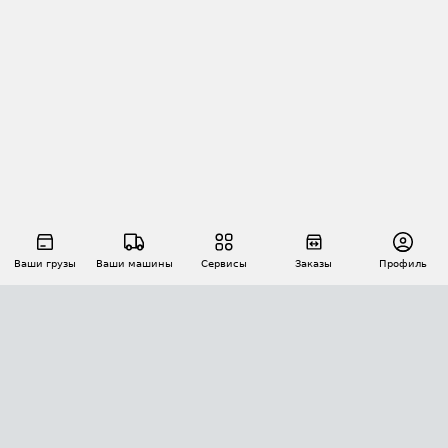
Ваши грузы
Ваши машины
Сервисы
Заказы
Профиль
АВТОМАТИЗАЦИЯ ПЕРЕВОЗОК
Площадки
Заказы
Торги
Тендеры
АТИ-Доки
GPS-мониторинг
АТИ Мессенджер
Цепочки грузов