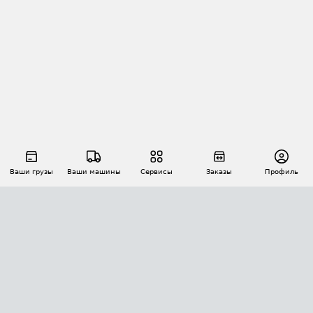
Ваши грузы
Ваши машины
Сервисы
Заказы
Профиль
АВТОМАТИЗАЦИЯ ПЕРЕВОЗОК
Площадки
Заказы
Торги
Тендеры
АТИ-Доки
GPS-мониторинг
АТИ Мессенджер
Цепочки грузов
API ATI.SU