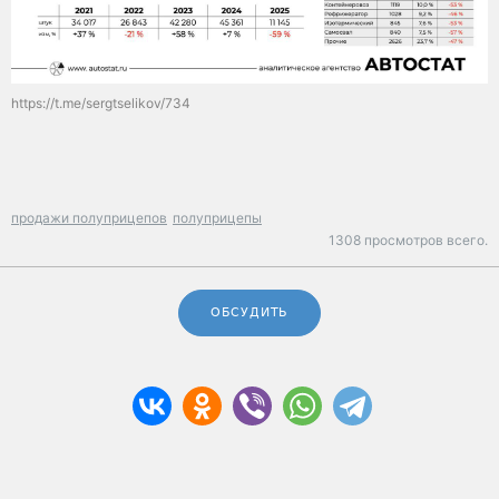
https://t.me/sergtselikov/734
продажи полуприцепов
полуприцепы
1308 просмотров всего.
ОБСУДИТЬ