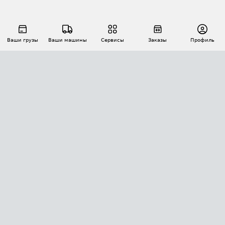
Ваши грузы
Ваши машины
Сервисы
Заказы
Профиль
АВТОМАТИЗАЦИЯ ПЕРЕВОЗОК
Площадки
Заказы
Торги
Тендеры
АТИ-Доки
GPS-мониторинг
АТИ Мессенджер
Цепочки грузов
API ATI.SU
ПОЛЕЗНОЕ
Расчет расстояний
БЕЗОПАСНОСТЬ
Академия ATI.SU
ATI.SU о безопасности
Звезды ATI.SU на вашем сайте
КОНТАКТЫ И ТАРИФЫ
Памятка по проверке контрагентов
Индекс ATI.SU FTL РФ
О системе ATI.SU