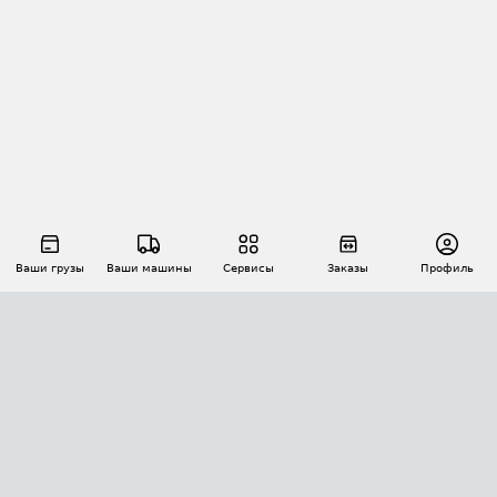
Ваши грузы
Ваши машины
Сервисы
Заказы
Профиль
АВТОМАТИЗАЦИЯ ПЕРЕВОЗОК
Площадки
Заказы
Торги
Тендеры
АТИ-Доки
GPS-мониторинг
АТИ Мессенджер
Цепочки грузов
API ATI.SU