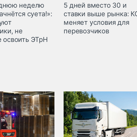
еднюю неделю
5 дней вместо 30 и
ачнётся суета!»:
ставки выше рынка: 
куют
меняет условия для
ики, не
перевозчиков
 освоить ЭТрН