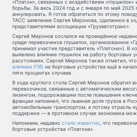
«Платон», связанных с воздействием «глушилок»
борьбы. За весь 2024 год и с января по май 2025
аннулировать. Я готов обратиться по этому повод
ТАСС заявление Сергея Миронова, сделанное в хо
представителями ассоциации «Грузавтотранс».
Сергей Миронов сослался на проведённое недав
среди перевозчиков глушилок, организованное «Г
принимал участие представитель «Платона»). В х
выявлено влияние глушилок на работу бортовых у
расстояниях. Сергей Миронов также отметил, чт
влияние РЭБ
на бортовые устройства ещё в начале
пяти процентах случаев.
В ходе круглого стола Сергей Миронов обратил в
перевозчиков, связанные с автоматическим весо
лизингом, подорожавшим после повышения ключе
фракции напомнил, что львиная доля грузов в Ро
автомобильным транспортом, а потому отрасль н
поддержке — в противном случае экономика може
Напомним, недавно
стало известно
, что перевозч
бортовые устройства «Платона».