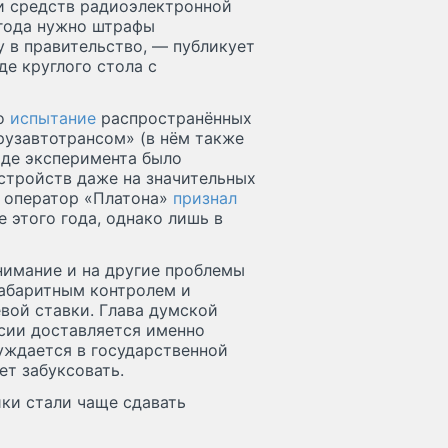
 и средств радиоэлектронной
 года нужно штрафы
у в правительство, — публикует
де круглого стола с
но
испытание
распространённых
рузавтотрансом» (в нём также
оде эксперимента было
стройств даже на значительных
о оператор «Платона»
признал
 этого года, однако лишь в
нимание и на другие проблемы
габаритным контролем и
вой ставки. Глава думской
ссии доставляется именно
уждается в государственной
т забуксовать.
ики стали чаще сдавать