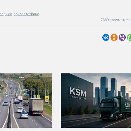
осдума
грузавтотранс
7669 просмотров 