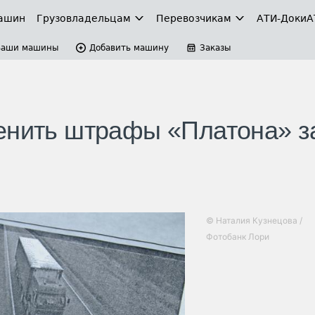
ашин
Грузовладельцам
Перевозчикам
АТИ-Доки
А
Ваши машины
Добавить машину
Заказы
енить штрафы «Платона» з
© Наталия Кузнецова /
Фотобанк Лори