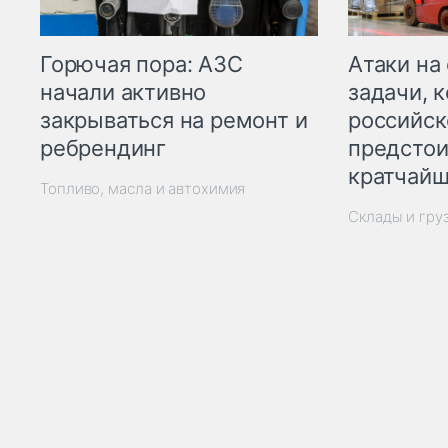
Горючая пора: АЗС
Атаки на
начали активно
задачи, 
закрываться на ремонт и
российск
ребрендинг
предстои
кратчайш
Топливо, масла и автохимия
Склады и гру