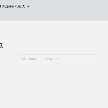
ТИ-Доки (ЭДО)
а