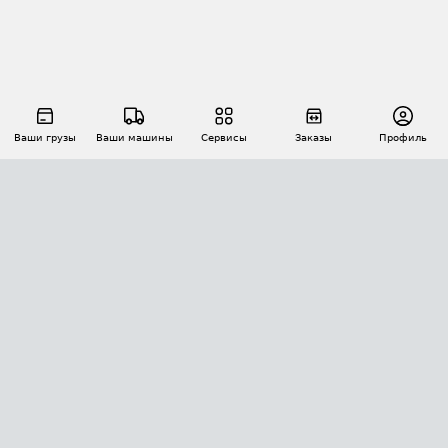
Ваши грузы
Ваши машины
Сервисы
Заказы
Профиль
АВТОМАТИЗАЦИЯ ПЕРЕВОЗОК
Площадки
Заказы
Торги
Тендеры
АТИ-Доки
GPS-мониторинг
АТИ Мессенджер
Цепочки грузов
API ATI.SU
ПОЛЕЗНОЕ
Расчет расстояний
БЕЗОПАСНОСТЬ
Академия ATI.SU