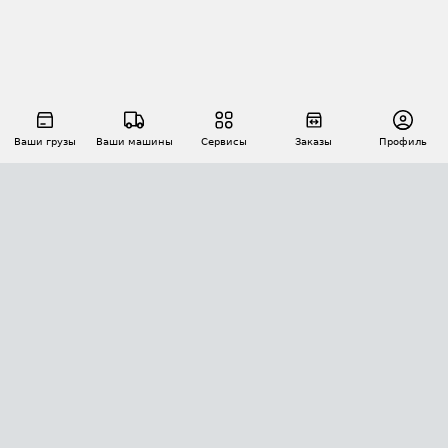
Ваши грузы
Ваши машины
Сервисы
Заказы
Профиль
АВТОМАТИЗАЦИЯ ПЕРЕВОЗОК
Площадки
Заказы
Торги
Тендеры
АТИ-Доки
GPS-мониторинг
АТИ Мессенджер
Цепочки грузов
API ATI.SU
ПОЛЕЗНОЕ
Расчет расстояний
БЕЗОПАСНОСТЬ
Академия ATI.SU