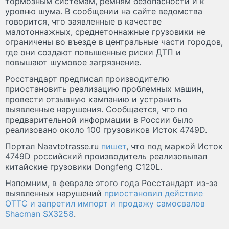
тормозным системам, ремням безопасности и к
уровню шума. В сообщении на сайте ведомства
говорится, что заявленные в качестве
малотоннажных, среднетоннажные грузовики не
ограничены во въезде в центральные части городов,
где они создают повышенные риски ДТП и
повышают шумовое загрязнение.
Росстандарт предписал производителю
приостановить реализацию проблемных машин,
провести отзывную кампанию и устранить
выявленные нарушения. Сообщается, что по
предварительной информации в России было
реализовано около 100 грузовиков Исток 4749D.
Портал Naavtotrasse.ru
пишет
, что под маркой Исток
4749D российский производитель реализовывал
китайские грузовики Dongfeng C120L.
Напомним, в феврале этого года Росстандарт из-за
выявленных нарушений
приостановил действие
ОТТС и запретил импорт и продажу самосвалов
Shacman SX3258
.