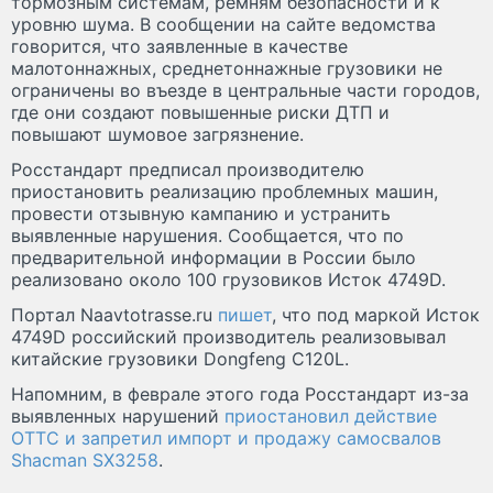
тормозным системам, ремням безопасности и к
уровню шума. В сообщении на сайте ведомства
говорится, что заявленные в качестве
малотоннажных, среднетоннажные грузовики не
ограничены во въезде в центральные части городов,
где они создают повышенные риски ДТП и
повышают шумовое загрязнение.
Росстандарт предписал производителю
приостановить реализацию проблемных машин,
провести отзывную кампанию и устранить
выявленные нарушения. Сообщается, что по
предварительной информации в России было
реализовано около 100 грузовиков Исток 4749D.
Портал Naavtotrasse.ru
пишет
, что под маркой Исток
4749D российский производитель реализовывал
китайские грузовики Dongfeng C120L.
Напомним, в феврале этого года Росстандарт из-за
выявленных нарушений
приостановил действие
ОТТС и запретил импорт и продажу самосвалов
Shacman SX3258
.