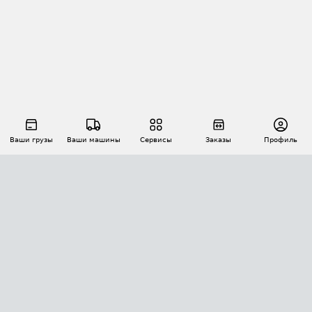
Ваши грузы
Ваши машины
Сервисы
Заказы
Профиль
АВТОМАТИЗАЦИЯ ПЕРЕВОЗОК
Площадки
Заказы
Торги
Тендеры
АТИ-Доки
GPS-мониторинг
АТИ Мессенджер
Цепочки грузов
API ATI.SU
ПОЛЕЗНОЕ