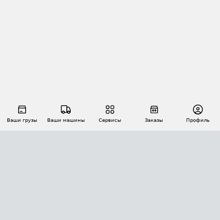
Ваши грузы
Ваши машины
Сервисы
Заказы
Профиль
АВТОМАТИЗАЦИЯ ПЕРЕВОЗОК
Площадки
Заказы
Торги
Тендеры
АТИ-Доки
GPS-мониторинг
АТИ Мессенджер
Цепочки грузов
API ATI.SU