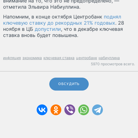
внимание на то, что это не предопределено, —
отметила Эльвира Набиуллина.
Напомним, в конце октября Центробанк
поднял
ключевую ставку до рекордных 21% годовых
. 28
ноября в ЦБ
допустили
, что в декабре ключевая
ставка вновь будет повышена.
инфляция
экономика
ключевая ставка
центробанк
набиуллина
5970 просмотров всего.
ОБСУДИТЬ