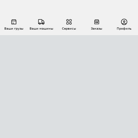
Ваши грузы
Ваши машины
Сервисы
Заказы
Профиль
АВТОМАТИЗАЦИЯ ПЕРЕВОЗОК
Площадки
Заказы
Торги
Тендеры
АТИ-Доки
GPS-мониторинг
АТИ Мессенджер
Цепочки грузов
API ATI.SU
ПОЛЕЗНОЕ
Расчет расстояний
БЕЗОПАСНОСТЬ
Академия ATI.SU
ATI.SU о безопасности
Звезды ATI.SU на вашем сайте
КОНТАКТЫ И ТАРИФЫ
Памятка по проверке контрагентов
Индекс ATI.SU FTL РФ