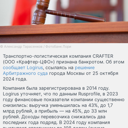
© Александр Тарасенков / Фотобанк Лори
Транспортно-логистическая компания CRAFTER
(ООО «Крафтер-ЦФО») признана банкротом. Об этом
сообщает Logirus
, ссылаясь на
решение
Арбитражного суда
города Москвы от 25 октября
2024 года.
Компания была зарегистрирована в 2014 году.
Logirus уточняет, что по данным Rusprofile, в 2023
году финансовые показатели компании существенно
снизились: выручка уменьшилась на 43%, до 1,7
млрд рублей, а прибыль — на 45%, до 33 млн
рублей. Доходы перевозчика снижались два
последних года подряд. В 2024 году компания
выступает ответчиком по 108 делам (сумма