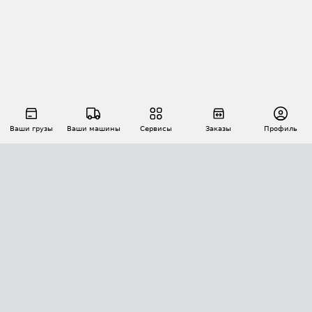
Ваши грузы
Ваши машины
Сервисы
Заказы
Профиль
АВТОМАТИЗАЦИЯ ПЕРЕВОЗОК
Площадки
Заказы
Торги
Тендеры
АТИ-Доки
GPS-мониторинг
АТИ Мессенджер
Цепочки грузов
API ATI.SU
ПОЛЕЗНОЕ