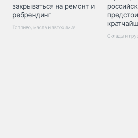
закрываться на ремонт и
российск
ребрендинг
предстои
кратчайш
Топливо, масла и автохимия
Склады и гру