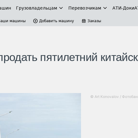
ашин
Грузовладельцам
Перевозчикам
АТИ-Доки
А
Ваши машины
Добавить машину
Заказы
продать пятилетний китайс
© Art Konovalov / Фотоба