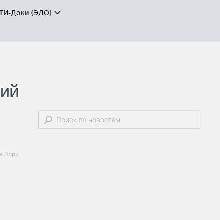
ТИ-Доки (ЭДО)
кий
нк Лори