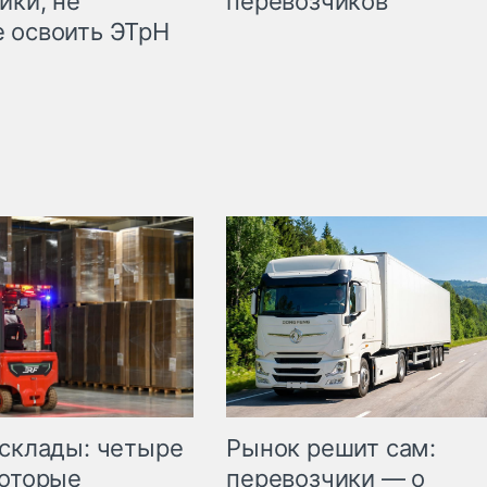
ики, не
перевозчиков
 освоить ЭТрН
Рынок решит сам:
 склады: четыре
перевозчики — о
которые