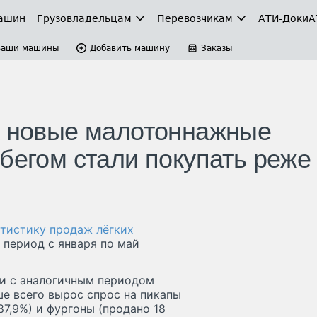
ашин
Грузовладельцам
Перевозчикам
АТИ-Доки
А
Ваши машины
Добавить машину
Заказы
а новые малотоннажные
бегом стали покупать реже
атистику продаж лёгких
 период с января по май
ии с аналогичным периодом
ше всего вырос спрос на пикапы
87,9%) и фургоны (продано 18