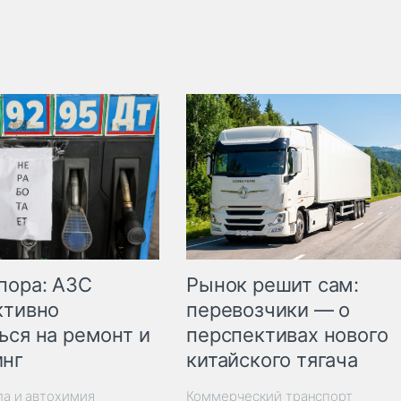
пора: АЗС
Рынок решит сам:
ктивно
перевозчики — о
ься на ремонт и
перспективах нового
инг
китайского тягача
ла и автохимия
Коммерческий транспорт