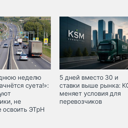
еднюю неделю
5 дней вместо 30 и
ачнётся суета!»:
ставки выше рынка: 
куют
меняет условия для
ики, не
перевозчиков
 освоить ЭТрН