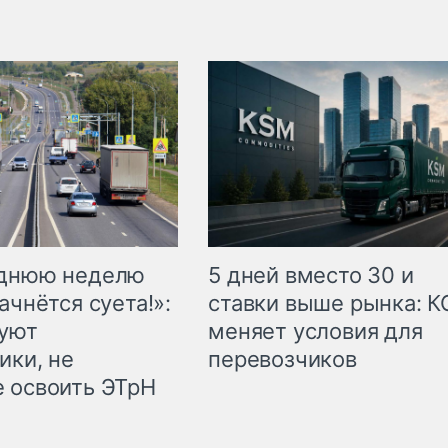
еднюю неделю
5 дней вместо 30 и
ачнётся суета!»:
ставки выше рынка: 
куют
меняет условия для
ики, не
перевозчиков
 освоить ЭТрН