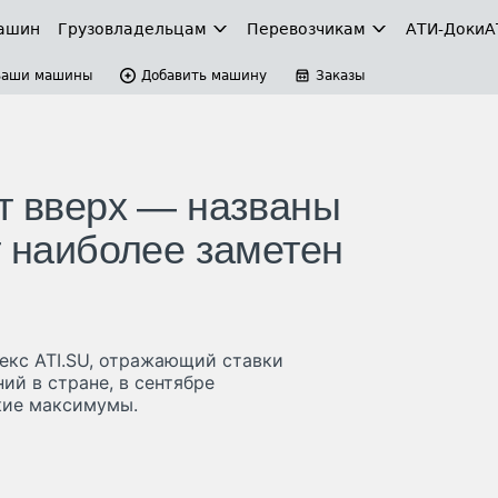
ашин
Грузовладельцам
Перевозчикам
АТИ-Доки
А
Ваши машины
Добавить машину
Заказы
ут вверх — названы
т наиболее заметен
екс ATI.SU, отражающий ставки
ий в стране, в сентябре
кие максимумы.