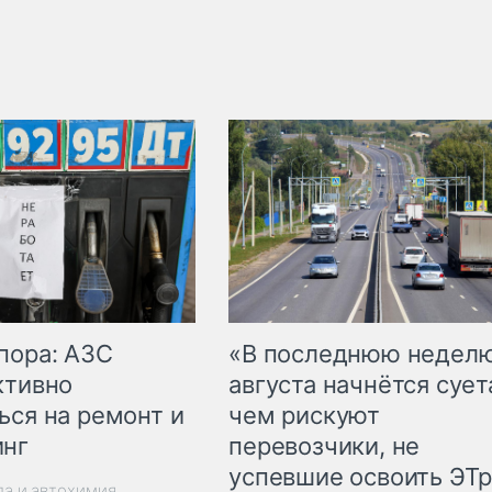
пора: АЗС
«В последнюю недел
ктивно
августа начнётся суета
ься на ремонт и
чем рискуют
инг
перевозчики, не
успевшие освоить ЭТ
ла и автохимия