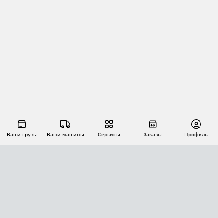
Ваши грузы
Ваши машины
Сервисы
Заказы
Профиль
АВТОМАТИЗАЦИЯ ПЕРЕВОЗОК
Площадки
Заказы
Торги
Тендеры
АТИ-Доки
GPS-мониторинг
АТИ Мессенджер
Цепочки грузов