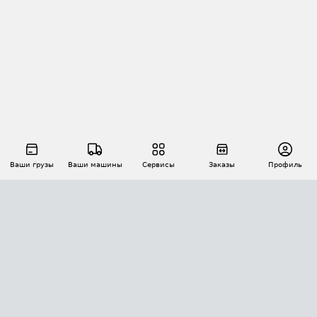
Ваши грузы
Ваши машины
Сервисы
Заказы
Профиль
АВТОМАТИЗАЦИЯ ПЕРЕВОЗОК
Площадки
Заказы
Торги
Тендеры
АТИ-Доки
GPS-мониторинг
АТИ Мессенджер
Цепочки грузов
API ATI.SU