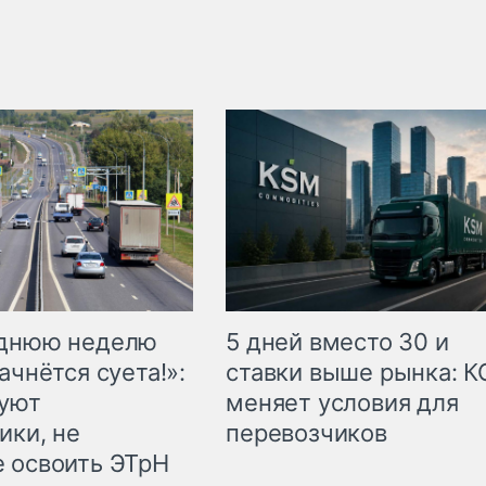
еднюю неделю
5 дней вместо 30 и
ачнётся суета!»:
ставки выше рынка: 
куют
меняет условия для
ики, не
перевозчиков
 освоить ЭТрН