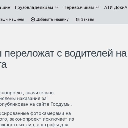
ашин
Грузовладельцам
Перевозчикам
АТИ-Доки
А
Ваши машины
Добавить машину
Заказы
переложат с водителей на
та
онопроект, значительно
ислены наказания за
опубликован на сайте Госдумы.
иксированные фотокамерами на
ого, законопроект исключает из
лжностных лиц, а штрафы для