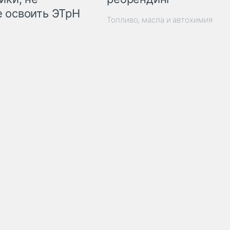
 освоить ЭТрН
Топливо, масла и автохимия