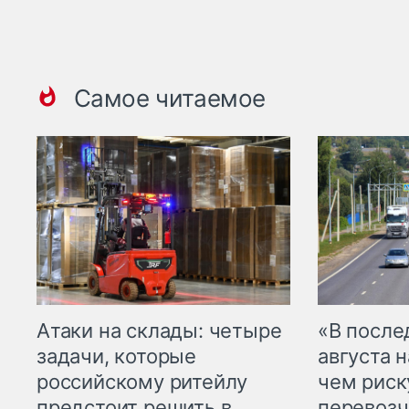
Самое читаемое
Атаки на склады: четыре
«В посл
задачи, которые
августа н
российскому ритейлу
чем рис
предстоит решить в
перевозч