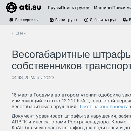
Грузы
Поиск грузов
Машины
Поиск м
Все сервисы
Ваши грузы
Добавить груз
← Дзен
Весогабаритные штрафы 
собственников транспор
04:48, 20 Марта 2023
16 марта Госдума во втором чтении одобрила зак
изменяющий статью 12.21.1 КоАП, в которой переч
весогабаритные нарушения.
Текст законопроекта
Документ уравнивает штрафы за нарушения, заф
АПВГК и инспекторами Ространснадзора. Кроме т
КоАП большую часть штрафов для водителей и до