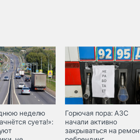
Горючая пора: АЗС
еднюю неделю
начали активно
ачнётся суета!»:
закрываться на ремон
куют
ребрендинг
ики, не