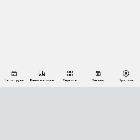
Ваши грузы
Ваши машины
Сервисы
Заказы
Профиль
АВТОМАТИЗАЦИЯ ПЕРЕВОЗОК
Площадки
Заказы
Торги
Тендеры
АТИ-Доки
GPS-мониторинг
АТИ Мессенджер
Цепочки грузов
API ATI.SU