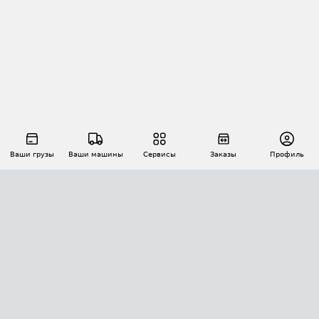
Ваши грузы
Ваши машины
Сервисы
Заказы
Профиль
АВТОМАТИЗАЦИЯ ПЕРЕВОЗОК
Площадки
Заказы
Торги
Тендеры
АТИ-Доки
GPS-мониторинг
АТИ Мессенджер
Цепочки грузов
API ATI.SU