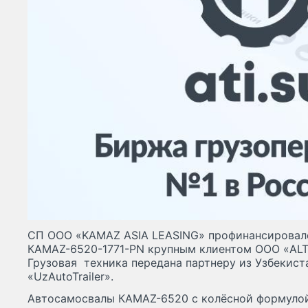
СП ООО «KAMAZ ASIA LEASING» профинансировало
КАМАZ-6520-1771-PN крупным клиентом ООО «ALT
Грузовая техника передана партнеру из Узбекиста
«UzAutoTrailer».
Автосамосвалы КАМАZ-6520 с колёсной формулой