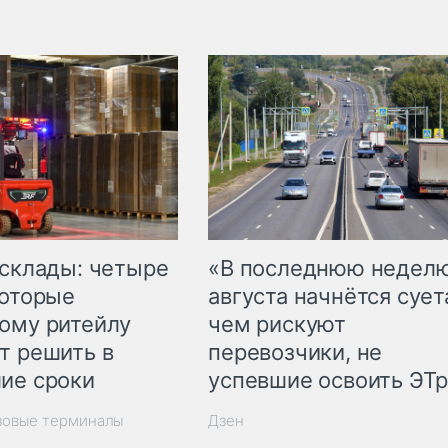
 склады: четыре
«В последнюю недел
которые
августа начнётся суета
ому ритейлу
чем рискуют
т решить в
перевозчики, не
ие сроки
успевшие освоить ЭТ
зовые терминалы
Дзен