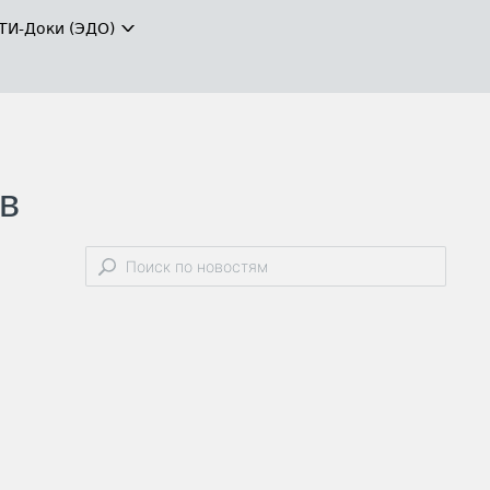
ТИ-Доки (ЭДО)
в