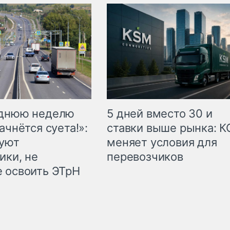
еднюю неделю
5 дней вместо 30 и
ачнётся суета!»:
ставки выше рынка: 
куют
меняет условия для
ики, не
перевозчиков
 освоить ЭТрН