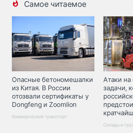
Самое читаемое
Опасные бетономешалки
Атаки на
из Китая. В России
задачи, 
отозвали сертификаты у
российск
Dongfeng и Zoomlion
предстои
кратчайш
Коммерческий транспорт
Склады и гру