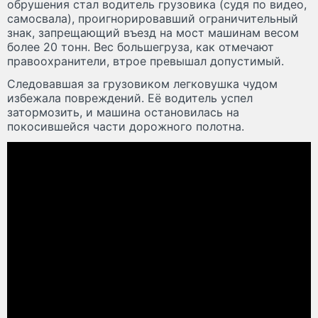
обрушения стал водитель грузовика (судя по видео,
самосвала), проигнорировавший ограничительный
знак, запрещающий въезд на мост машинам весом
более 20 тонн. Вес большегруза, как отмечают
правоохранители, втрое превышал допустимый.
Следовавшая за грузовиком легковушка чудом
избежала повреждений. Её водитель успел
затормозить, и машина остановилась на
покосившейся части дорожного полотна.