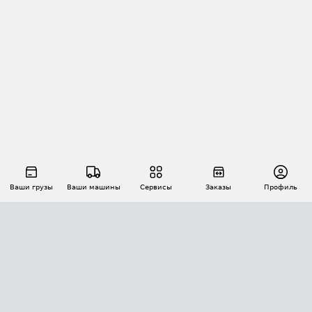
Ваши грузы
Ваши машины
Сервисы
Заказы
Профиль
АВТОМАТИЗАЦИЯ ПЕРЕВОЗОК
Площадки
Заказы
Торги
Тендеры
АТИ-Доки
GPS-мониторинг
АТИ Мессенджер
Цепочки грузов