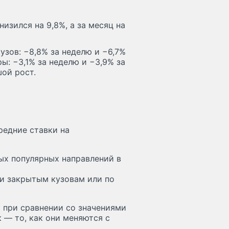
изился на 9,8%, а за месяц на
узов: −8,8% за неделю и −6,7%
ы: −3,1% за неделю и −3,9% за
ой рост.
редние ставки на
мых популярных направлений в
 и закрытым кузовам или по
о при сравнении со значениями
 — то, как они меняются с