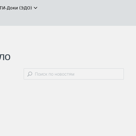
ТИ-Доки (ЭДО)
ло