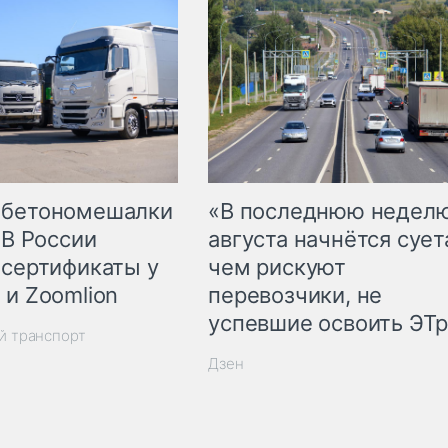
 бетономешалки
«В последнюю недел
 В России
августа начнётся суета
 сертификаты у
чем рискуют
 и Zoomlion
перевозчики, не
успевшие освоить ЭТ
й транспорт
Дзен