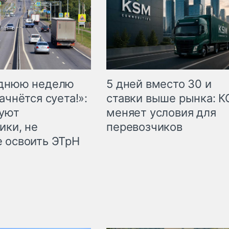
еднюю неделю
5 дней вместо 30 и
ачнётся суета!»:
ставки выше рынка: 
куют
меняет условия для
ики, не
перевозчиков
 освоить ЭТрН