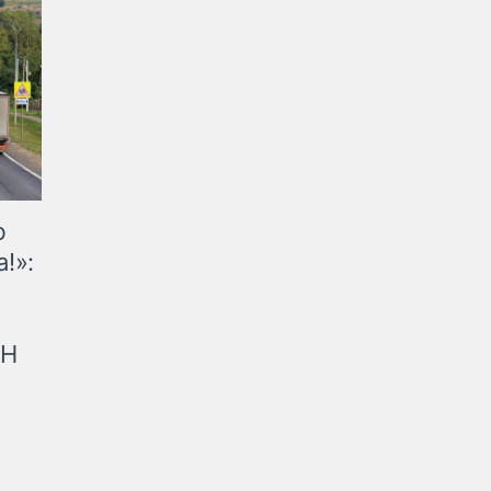
ю
!»:
рН