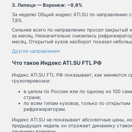
3. Липецк — Воронеж: −9,8%
За неделю Общий индекс ATI.SU по направлению сн
7,8%.
Сильнее всего по направлению просел закрытый к
за месяц. Незначительно снизились рефрижератор
месяц. Открытый кузов наоборот показал небольш
Другие направления
Что такое Индекс ATI.SU FTL РФ
Индекс ATI.SU FTL РФ показывает, как меняются с
грузоперевозки:
в целом по России или по одному из 100 са
стране;
по всем типам кузовов, только по открытым
рефрижераторам.
Индекс ATI.SU не показывает абсолютные цены, н
предыдущих недель он отражает динамику ставок
течением времени.