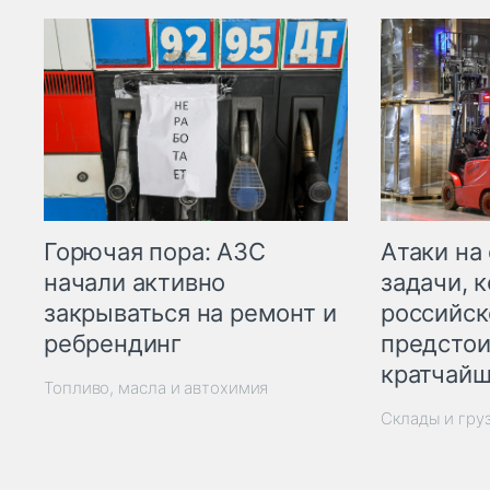
Горючая пора: АЗС
Атаки на
начали активно
задачи, 
закрываться на ремонт и
российск
ребрендинг
предстои
кратчайш
Топливо, масла и автохимия
Склады и гру