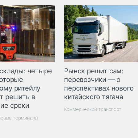
Рынок решит сам:
 склады: четыре
перевозчики — о
которые
перспективах нового
ому ритейлу
китайского тягача
т решить в
ие сроки
Коммерческий транспорт
зовые терминалы