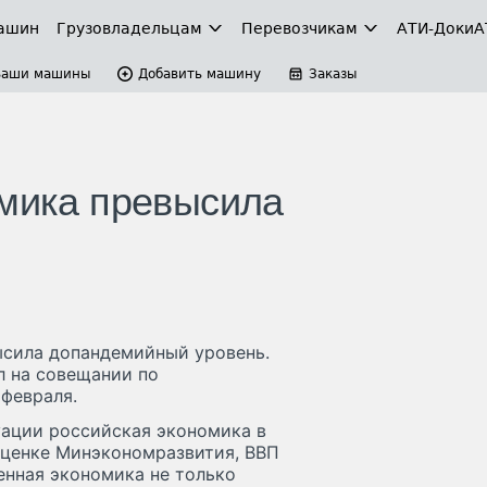
ашин
Грузовладельцам
Перевозчикам
АТИ-Доки
А
Ваши машины
Добавить машину
Заказы
омика превысила
ысила допандемийный уровень.
л на совещании по
 февраля.
уации российская экономика в
оценке Минэкономразвития, ВВП
енная экономика не только