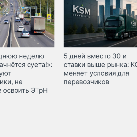
еднюю неделю
5 дней вместо 30 и
ачнётся суета!»:
ставки выше рынка: 
куют
меняет условия для
ики, не
перевозчиков
 освоить ЭТрН