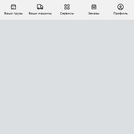
Ваши грузы
Ваши машины
Сервисы
Заказы
Профиль
АВТОМАТИЗАЦИЯ ПЕРЕВОЗОК
Площадки
Заказы
Торги
Тендеры
АТИ-Доки
GPS-мониторинг
АТИ Мессенджер
Цепочки грузов
API ATI.SU
ПОЛЕЗНОЕ
Расчет расстояний
БЕЗОПАСНОСТЬ
Академия ATI.SU
ATI.SU о безопасности
Звезды ATI.SU на вашем сайте
КОНТАКТЫ И ТАРИФЫ
Памятка по проверке контрагентов
Индекс ATI.SU FTL РФ
О системе ATI.SU
Светофор+
Средние ставки
ИНФОРМАЦИЯ
Контактная информация
Страхование