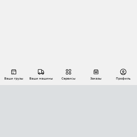
Ваши грузы
Ваши машины
Сервисы
Заказы
Профиль
АВТОМАТИЗАЦИЯ ПЕРЕВОЗОК
Площадки
Заказы
Торги
Тендеры
АТИ-Доки
GPS-мониторинг
АТИ Мессенджер
Цепочки грузов
API ATI.SU