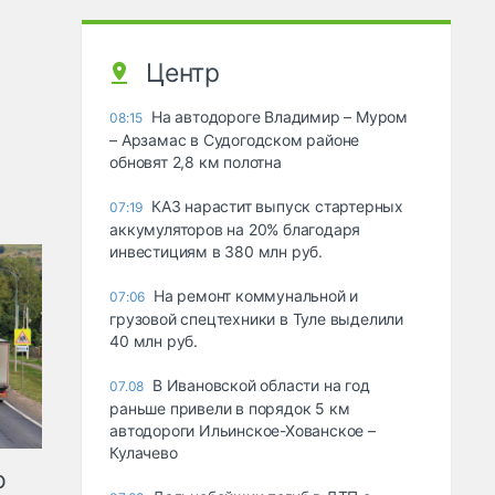
Центр
На автодороге Владимир – Муром
08:15
– Арзамас в Судогодском районе
обновят 2,8 км полотна
КАЗ нарастит выпуск стартерных
07:19
аккумуляторов на 20% благодаря
инвестициям в 380 млн руб.
На ремонт коммунальной и
07:06
грузовой спецтехники в Туле выделили
40 млн руб.
В Ивановской области на год
07.08
раньше привели в порядок 5 км
автодороги Ильинское-Хованское –
Кулачево
ю