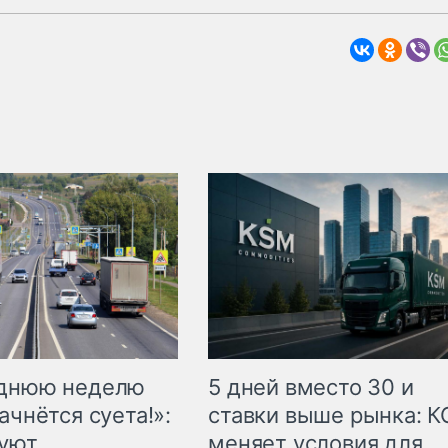
еднюю неделю
5 дней вместо 30 и
ачнётся суета!»:
ставки выше рынка: 
куют
меняет условия для