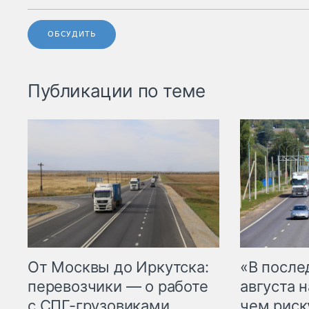
ОБСУДИТЬ
Публикации по теме
От Москвы до Иркутска:
«В посл
перевозчики — о работе
августа н
с СПГ-грузовиками
чем рис