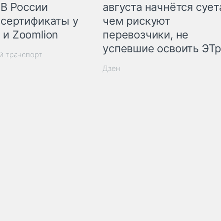
 В России
августа начнётся суета
 сертификаты у
чем рискуют
 и Zoomlion
перевозчики, не
успевшие освоить ЭТ
й транспорт
Дзен