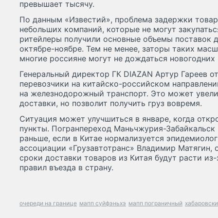
превышает тысячу.
По данным «Известий», проблема задержки товар
небольших компаний, которые не могут закупатьс
ритейлеры получили основные объемы поставок дл
октябре-ноябре. Тем не менее, заторы таких масш
многие россияне могут не дождаться новогодних 
Генеральный директор ГК DIAZAN Артур Гареев от
перевозчики на китайско-российском направлени
на железнодорожный транспорт. Это может увели
доставки, но позволит получить груз вовремя.
Ситуация может улучшиться в январе, когда откр
пункты. Погранпереход Маньчжурия-Забайкальск 
раньше, если в Китае нормализуется эпидемиолог
ассоциации «Грузавтотранс» Владимир Матягин, од
сроки доставки товаров из Китая будут расти из
правил въезда в страну.
очереди на границе
мапп суйфэньхэ
мапп пограничный
хабаровски