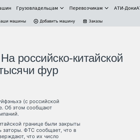
ашин
Грузовладельцам
Перевозчикам
АТИ-Доки
А
Ваши машины
Добавить машину
Заказы
 На российско-китайской
 тысячи фур
уйфэньхэ (с российской
е. Об этом сообщают
мпаний.
итайской границе были закрыты
ь заторы. ФТС сообщает, что в
верждают, что их число