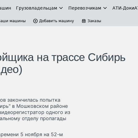
ашин
Грузовладельцам
Перевозчикам
АТИ-Доки
А
Ваши машины
Добавить машину
Заказы
йщика на трассе Сибирь
идео)
ов закончилась попытка
бирь" в Мошковском районе
видеорегистратор одного из
альному отделу пропагады
ремени 5 ноября на 52-м