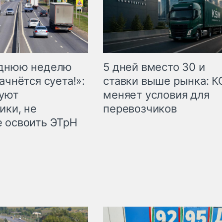
еднюю неделю
5 дней вместо 30 и
ачнётся суета!»:
ставки выше рынка: 
куют
меняет условия для
ики, не
перевозчиков
 освоить ЭТрН