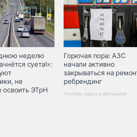
Горючая пора: АЗС
еднюю неделю
начали активно
ачнётся суета!»:
закрываться на ремон
куют
ребрендинг
ики, не
 освоить ЭТрН
Топливо, масла и автохимия