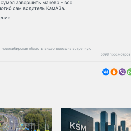
 сумел завершить маневр - все
погиб сам водитель КамАЗа.
ение.
o
новосибирская область
видео
выезд на встречную
5698 просмотров 