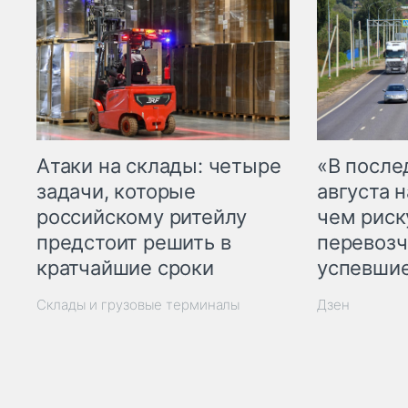
Атаки на склады: четыре
«В посл
задачи, которые
августа н
российскому ритейлу
чем рис
предстоит решить в
перевозч
кратчайшие сроки
успевшие
Склады и грузовые терминалы
Дзен