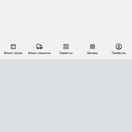
Ваши грузы
Ваши машины
Сервисы
Заказы
Профиль
АВТОМАТИЗАЦИЯ ПЕРЕВОЗОК
Площадки
Заказы
Торги
Тендеры
АТИ-Доки
GPS-мониторинг
АТИ Мессенджер
Цепочки грузов
API ATI.SU
ПОЛЕЗНОЕ
Расчет расстояний