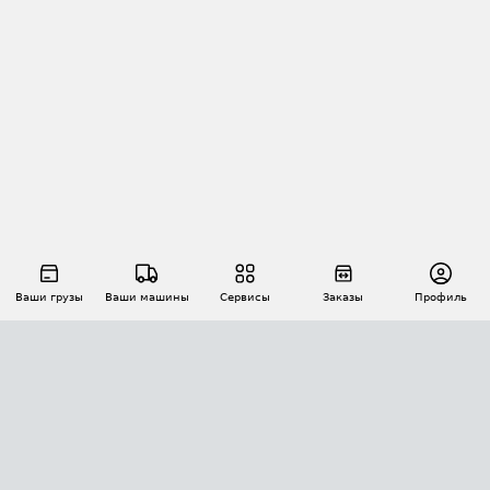
Ваши грузы
Ваши машины
Сервисы
Заказы
Профиль
АВТОМАТИЗАЦИЯ ПЕРЕВОЗОК
Площадки
Заказы
Торги
Тендеры
АТИ-Доки
GPS-мониторинг
АТИ Мессенджер
Цепочки грузов