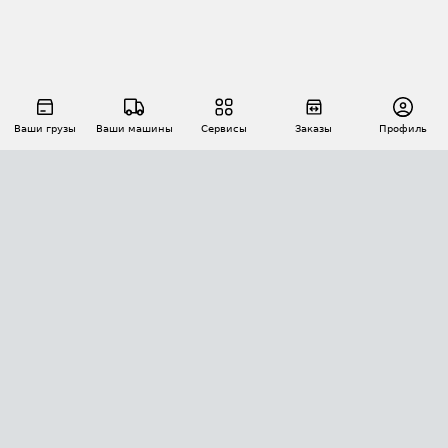
Ваши грузы
Ваши машины
Сервисы
Заказы
Профиль
АВТОМАТИЗАЦИЯ ПЕРЕВОЗОК
Площадки
Заказы
Торги
Тендеры
АТИ-Доки
GPS-мониторинг
АТИ Мессенджер
Цепочки грузов
API ATI.SU
ПОЛЕЗНОЕ
Расчет расстояний
БЕЗОПАСНОСТЬ
Академия ATI.SU
ATI.SU о безопасности